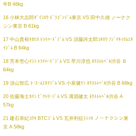
年B 48kg
16 小林大志郎ﾀﾞｲｼﾛｳ ﾄﾞﾗｺﾞﾝｼﾞﾑ東京 VS 田中久雄 ノーナク
シン東京 B 61kg
17 中山貴裕ﾀｶﾋﾛ ﾄﾗｲﾊｰﾄﾞｼﾞﾑ VS 須藤誇太郎ｺﾀﾛｳ ﾌｼﾞﾏｷｯｸﾑｴﾀ
ｲｼﾞﾑ B 64kg
18 芳本壱心ｲｼﾝ ﾄﾗｲﾊｰﾄﾞｼﾞﾑ VS 早川淳也 ﾈｸｽﾄﾚﾍﾞﾙ渋谷 Ｂ
64kg
19 須山智広 ﾄｰｽｰﾑｴﾀｲｼﾞﾑ VS 小泉健ｹﾝ ﾈｸｽﾄﾚﾍﾞﾙ渋谷 B 68kg
20 佐藤海士ｶｲｼ ﾋﾞｸﾄﾘｰｼﾞﾑ VS 溝淵健太 ﾈｸｽﾄﾚﾍﾞﾙ渋谷 A
57kg
21 建石幸紀ｺｳｷ BTCｼﾞﾑ VS 瓦井利征ﾄｼﾕｷ ノーナクシン東
京 A 58kg