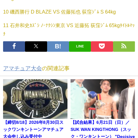
10 磯西勝行 D BLAZE VS 佐藤拓也 荻窪ｼﾞﾑ S 64kg
11 石井和史ｶｽﾞｼ ﾉｰﾅｸｼﾝ東京 VS 近藤拓 荻窪ｼﾞﾑ 65kgﾀｲﾄﾙﾏｯ
ﾁ
LINE
アマチュア大会
の関連記事
【締切8/18】2026年8月30日ス
【試合結果】6月21日（日）／
ックワンキントーンアマチュア
SUK WAN KINGTHONG（スッ
大会申し込み受付中
ク・ワンキントーン） "Decisive