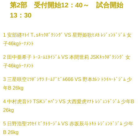
第2部 受付開始12：40～ 試合開始
13：30
1 安部纒ﾏﾄｲ T､sｷｯｸﾎﾞｸｼﾝｸﾞ VS 星野姫歌ﾋﾒｶ ﾚｼﾞｪﾝﾄﾞｼﾞﾑ 女
子46kgﾄｰﾅﾒﾝﾄ
2 田中亜希子 ﾄｰｽｰﾑｴﾀｲｼﾞﾑ VS 本間世莉 JSKｷｯｸﾎﾞｸｼﾝｸﾞ 女
子46kgﾄｰﾅﾒﾝﾄ
3 三星咲空ﾐﾂﾎﾞｼｻﾗ ﾁｰﾑﾃﾞﾋﾞﾙ666 VS 野本ｶﾚﾝ ﾄﾗｲﾊｰﾄﾞｼﾞﾑ 少
年B 26kg
4 中村虎音ﾄﾗ TSKｼﾞｬﾊﾟﾝ VS 大西愛虎ﾏﾅﾄ ﾚｼﾞｪﾝﾄﾞｼﾞﾑ 少年B
26kg
5 日野浩聖ｺｳｾｲ ﾋﾞｸﾄﾘｰｼﾞﾑ VS 赤坂辰斗ﾄｷﾄ ﾚｼﾞｪﾝﾄﾞｼﾞﾑ 少年
B 26kg