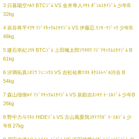
3 日暮陽空ﾊﾙｸ BTCｼﾞﾑ VS 金井隼人ﾊﾔﾄ ﾎﾟﾝﾑｴﾀｲｼﾞﾑ 少年B
32kg
4 岩谷将平ｲﾜﾔ ﾌｼﾞﾏｷｯｸﾑｴﾀｲｼﾞﾑ VS 伊藤忍 ﾓﾝｷｰﾏｼﾞｯｸ 少年B
48kg
5 建石幸紀ｺｳｷ BTCｼﾞﾑ 上田颯太郎ｿｳﾀﾛｳ ﾌｼﾞﾏｷｯｸﾑｴﾀｲｼﾞﾑ B
61kg
6 汐満拓真ｼｵﾐﾂ ﾌｪﾆｯｸｽ VS 吉松祐希ﾋﾛｷ ﾈｸｽﾄﾚﾍﾞﾙ渋谷 B
54kg
7 森山瑠偉ﾙｲ ﾌｼﾞﾏｷｯｸﾑｴﾀｲｼﾞﾑ VS 泉勘吉ｶﾝｷﾁ ﾄｰｴﾙｼﾞﾑ 少年B
26kg
8 野中力斗ﾘｷﾄ HIDEｼﾞﾑ VS 古山風愛我ｺﾔﾏﾌｳｶﾞ ﾄｰｴﾙｼﾞﾑ 少
年B 27kg