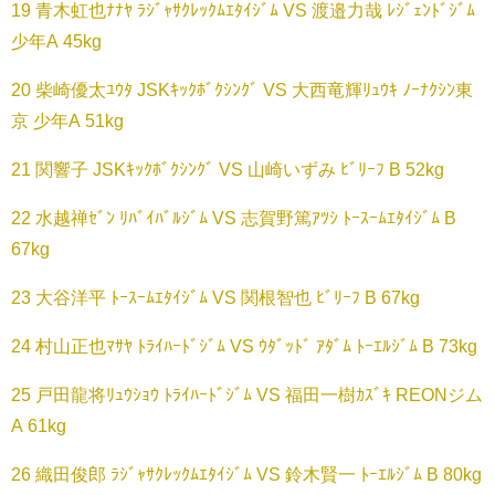
19 青木虹也ﾅﾅﾔ ﾗｼﾞｬｻｸﾚｯｸﾑｴﾀｲｼﾞﾑ VS 渡邉力哉 ﾚｼﾞｪﾝﾄﾞｼﾞﾑ
少年A 45kg
20 柴崎優太ﾕｳﾀ JSKｷｯｸﾎﾞｸｼﾝｸﾞ VS 大西竜輝ﾘｭｳｷ ﾉｰﾅｸｼﾝ東
京 少年A 51kg
21 関響子 JSKｷｯｸﾎﾞｸｼﾝｸﾞ VS 山崎いずみ ﾋﾞﾘｰﾌ B 52kg
22 水越禅ｾﾞﾝ ﾘﾊﾞｲﾊﾞﾙｼﾞﾑ VS 志賀野篤ｱﾂｼ ﾄｰｽｰﾑｴﾀｲｼﾞﾑ B
67kg
23 大谷洋平 ﾄｰｽｰﾑｴﾀｲｼﾞﾑ VS 関根智也 ﾋﾞﾘｰﾌ B 67kg
24 村山正也ﾏｻﾔ ﾄﾗｲﾊｰﾄﾞｼﾞﾑ VS ｳﾀﾞｯﾄﾞ ｱﾀﾞﾑ ﾄｰｴﾙｼﾞﾑ B 73kg
25 戸田龍将ﾘｭｳｼｮｳ ﾄﾗｲﾊｰﾄﾞｼﾞﾑ VS 福田一樹ｶｽﾞｷ REONジム
A 61kg
26 織田俊郎 ﾗｼﾞｬｻｸﾚｯｸﾑｴﾀｲｼﾞﾑ VS 鈴木賢一 ﾄｰｴﾙｼﾞﾑ B 80kg