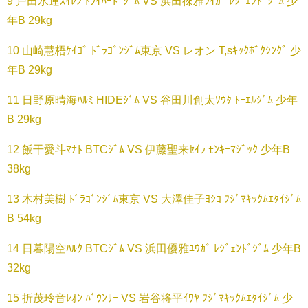
9 戸田水連ｽｲﾚﾝ ﾄﾗｲﾊｰﾄﾞｼﾞﾑ VS 浜田徠雅ﾗｲｶﾞ ﾚｼﾞｪﾝﾄﾞｼﾞﾑ 少
年B 29kg
10 山崎慧梧ｹｲｺﾞ ﾄﾞﾗｺﾞﾝｼﾞﾑ東京 VS レオン T,sｷｯｸﾎﾞｸｼﾝｸﾞ 少
年B 29kg
11 日野原晴海ﾊﾙﾐ HIDEｼﾞﾑ VS 谷田川創太ｿｳﾀ ﾄｰｴﾙｼﾞﾑ 少年
B 29kg
12 飯干愛斗ﾏﾅﾄ BTCｼﾞﾑ VS 伊藤聖来ｾｲﾗ ﾓﾝｷｰﾏｼﾞｯｸ 少年B
38kg
13 木村美樹 ﾄﾞﾗｺﾞﾝｼﾞﾑ東京 VS 大澤佳子ﾖｼｺ ﾌｼﾞﾏｷｯｸﾑｴﾀｲｼﾞﾑ
B 54kg
14 日暮陽空ﾊﾙｸ BTCｼﾞﾑ VS 浜田優雅ﾕｳｶﾞ ﾚｼﾞｪﾝﾄﾞｼﾞﾑ 少年B
32kg
15 折茂玲音ﾚｵﾝ ﾊﾞｳﾝｻｰ VS 岩谷将平ｲﾜﾔ ﾌｼﾞﾏｷｯｸﾑｴﾀｲｼﾞﾑ 少