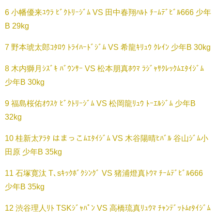
6 小幡優来ﾕｳﾗ ﾋﾞｸﾄﾘｰｼﾞﾑ VS 田中春翔ﾊﾙﾄ ﾁｰﾑﾃﾞﾋﾞﾙ666 少年
B 29kg
7 野本琥太郎ｺﾀﾛｳ ﾄﾗｲﾊｰﾄﾞｼﾞﾑ VS 希龍ｷﾘｭｳ ｸﾚｲﾝ 少年B 30kg
8 木内獅月ｼｽﾞｷ ﾊﾞｳﾝｻｰ VS 松本朋真ﾎｳﾏ ﾗｼﾞｬｻｸﾚｯｸﾑｴﾀｲｼﾞﾑ
少年B 30kg
9 福島桜佑ｵｳｽｹ ﾋﾞｸﾄﾘｰｼﾞﾑ VS 松岡龍ﾘｭｳ ﾄｰｴﾙｼﾞﾑ 少年B
32kg
10 桂新太ｱﾗﾀ はまっこﾑｴﾀｲｼﾞﾑ VS 木谷陽晴ﾋﾊﾞﾙ 谷山ｼﾞﾑ小
田原 少年B 35kg
11 石塚寛汰 T､sｷｯｸﾎﾞｸｼﾝｸﾞ VS 猪浦燈真ﾄｳﾏ ﾁｰﾑﾃﾞﾋﾞﾙ666
少年B 35kg
12 渋谷理人ﾘﾄ TSKｼﾞｬﾊﾟﾝ VS 高橋琉真ﾘｭｳﾏ ﾁｬﾝﾃﾞｯﾄﾑrﾀｲｼﾞﾑ