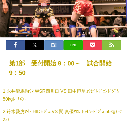
LINE
第1部 受付開始 9：00～ 試合開始
9：50
1 永井龍馬ﾘｮｳﾏ WSR西川口 VS 田中恒星ｺｳｾｲ ﾚｼﾞｪﾝﾄﾞｼﾞﾑ
50kgﾄｰﾅﾒﾝﾄ
2 鈴木愛虎ｱｲﾄ HIDEｼﾞﾑ VS 関 真優ﾏﾋﾛ ﾄﾗｲﾊｰﾄﾞｼﾞﾑ 50kgﾄｰﾅ
ﾒﾝﾄ