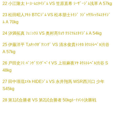
22 小江隆太 ﾄｰｽｰﾑｴﾀｲｼﾞﾑ VS 笠原直希 ｼｰｻﾞｰｼﾞﾑ浅草 A 57kg
23 松田昭人ｱｷﾄ BTCｼﾞﾑ VS 松本朋士ﾄﾓｼﾞ ﾗｼﾞｬｻｸﾚｯｸﾑｴﾀｲｼﾞ
ﾑ A 70kg
24 汐満拓真 ﾌｪﾆｯｸｽ VS 奥村亮ﾘｮｳ ｸﾗﾐﾂﾑｴﾀｲｼﾞﾑ A 54kg
25 伊藤洋平 T,sｷｯｸﾎﾞｸｼﾝｸﾞ VS 清水俊貴ﾄｼﾀｶ ﾈｸｽﾄﾚﾍﾞﾙ渋谷
A 57kg
26 戸田史ﾌﾐ ﾊﾞﾝｹﾞﾘﾝｸﾞﾍﾞｲ VS 上垣麻夜ﾏﾔ ﾈｸｽﾄﾚﾍﾞﾙ渋谷 S
48kg
27 田中瑛琉ｴｲﾙ HIDEｼﾞﾑ VS 永井翔馬 WSR西川口 少年
S45kg
28 第1試合勝者 VS 第2試合勝者 50kgﾄｰﾅﾒﾝﾄ決勝戦