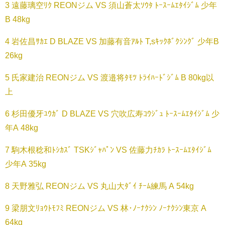
3 遠藤璃空ﾘｸ REONジム VS 須山蒼太ｿｳﾀ ﾄｰｽｰﾑｴﾀｲｼﾞﾑ 少年
B 48kg
4 岩佐昌ｻｶｴ D BLAZE VS 加藤有音ｱﾙﾄ T,sｷｯｸﾎﾞｸｼﾝｸﾞ 少年B
26kg
5 氏家建治 REONジム VS 渡邉将ﾀﾓﾂ ﾄﾗｲﾊｰﾄﾞｼﾞﾑ B 80kg以
上
6 杉田優牙ﾕｳｶﾞ D BLAZE VS 穴吹広寿ｺｳｼﾞｭ ﾄｰｽｰﾑｴﾀｲｼﾞﾑ 少
年A 48kg
7 駒木根稔和ﾄｼｶｽﾞ TSKｼﾞｬﾊﾟﾝ VS 佐藤力ﾁｶﾗ ﾄｰｽｰﾑｴﾀｲｼﾞﾑ
少年A 35kg
8 天野雅弘 REONジム VS 丸山大ﾀﾞｲ ﾁｰﾑ練馬 A 54kg
9 梁朋文ﾘｮｳﾄﾓﾌﾐ REONジム VS 林･ﾉｰﾅｸｼﾝ ﾉｰﾅｸｼﾝ東京 A
64kg