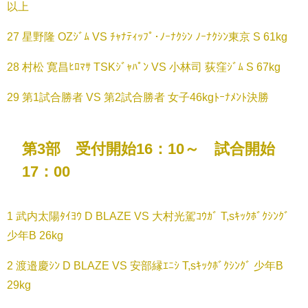
以上
27 星野隆 OZｼﾞﾑ VS ﾁｬﾅﾃｨｯﾌﾟ･ﾉｰﾅｸｼﾝ ﾉｰﾅｸｼﾝ東京 S 61kg
28 村松 寛昌ﾋﾛﾏｻ TSKｼﾞｬﾊﾟﾝ VS 小林司 荻窪ｼﾞﾑ S 67kg
29 第1試合勝者 VS 第2試合勝者 女子46kgﾄｰﾅﾒﾝﾄ決勝
第3部 受付開始16：10～ 試合開始
17：00
1 武内太陽ﾀｲﾖｳ D BLAZE VS 大村光駕ｺｳｶﾞ T,sｷｯｸﾎﾞｸｼﾝｸﾞ
少年B 26kg
2 渡邉慶ｼﾝ D BLAZE VS 安部縁ｴﾆｼ T,sｷｯｸﾎﾞｸｼﾝｸﾞ 少年B
29kg