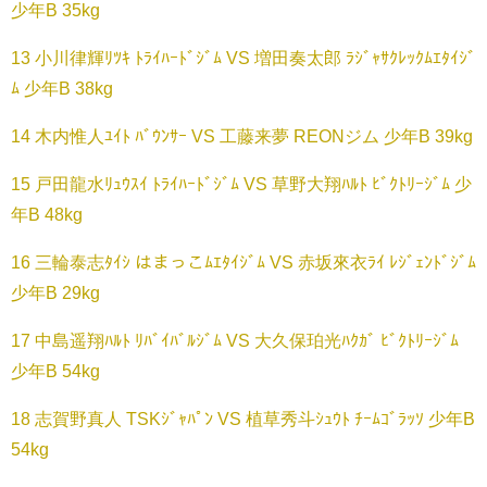
少年B 35kg
13 小川律輝ﾘﾂｷ ﾄﾗｲﾊｰﾄﾞｼﾞﾑ VS 増田奏太郎 ﾗｼﾞｬｻｸﾚｯｸﾑｴﾀｲｼﾞ
ﾑ 少年B 38kg
14 木内惟人ﾕｲﾄ ﾊﾞｳﾝｻｰ VS 工藤来夢 REONジム 少年B 39kg
15 戸田龍水ﾘｭｳｽｲ ﾄﾗｲﾊｰﾄﾞｼﾞﾑ VS 草野大翔ﾊﾙﾄ ﾋﾞｸﾄﾘｰｼﾞﾑ 少
年B 48kg
16 三輪泰志ﾀｲｼ はまっこﾑｴﾀｲｼﾞﾑ VS 赤坂來衣ﾗｲ ﾚｼﾞｪﾝﾄﾞｼﾞﾑ
少年B 29kg
17 中島遥翔ﾊﾙﾄ ﾘﾊﾞｲﾊﾞﾙｼﾞﾑ VS 大久保珀光ﾊｸｶﾞ ﾋﾞｸﾄﾘｰｼﾞﾑ
少年B 54kg
18 志賀野真人 TSKｼﾞｬﾊﾟﾝ VS 植草秀斗ｼｭｳﾄ ﾁｰﾑｺﾞﾗｯｿ 少年B
54kg