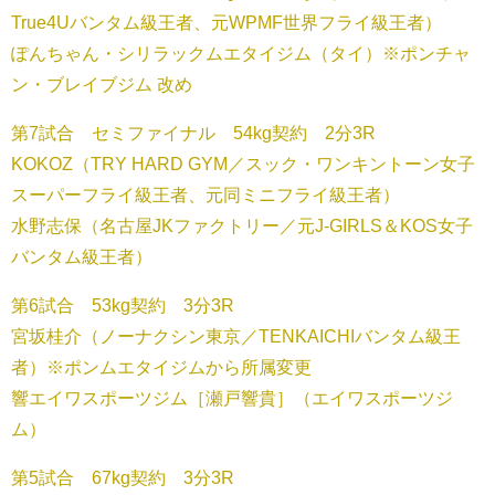
True4Uバンタム級王者、元WPMF世界フライ級王者）
ぽんちゃん・シリラックムエタイジム（タイ）※ポンチャ
ン・ブレイブジム 改め
第7試合 セミファイナル 54kg契約 2分3R
KOKOZ（TRY HARD GYM／スック・ワンキントーン女子
スーパーフライ級王者、元同ミニフライ級王者）
水野志保（名古屋JKファクトリー／元J-GIRLS＆KOS女子
バンタム級王者）
第6試合 53kg契約 3分3R
宮坂桂介（ノーナクシン東京／TENKAICHIバンタム級王
者）※ポンムエタイジムから所属変更
響エイワスポーツジム［瀬戸響貴］（エイワスポーツジ
ム）
第5試合 67kg契約 3分3R