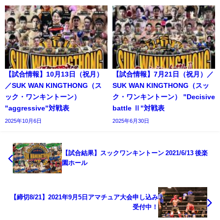
【試合情報】10月13日（祝月）
【試合情報】7月21日（祝月）／
／SUK WAN KINGTHONG（ス
SUK WAN KINGTHONG（スッ
ック・ワンキントーン）
ク・ワンキントーン） "Decisive
"aggressive"対戦表
battle Ⅱ"対戦表
2025年10月6日
2025年6月30日
【試合結果】スックワンキントーン 2021/6/13 後楽
園ホール
【締切8/21】2021年9月5日アマチュア大会申し込み
受付中！