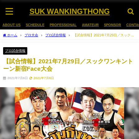
SUK WANKINGTHONG
ABOUT US
SCHEDULE
PROFESSIONAL
AMATEUR
SPONSOR
CONTA
ホーム
プロ大会
プロ試合情報
【試合情報】2021年7月29日／スックワ
ンキントーン新宿Face大会
プロ試合情報
【試合情報】2021年7月29日／スックワンキント
ーン新宿Face大会
2021年7月6日
2021年7月6日