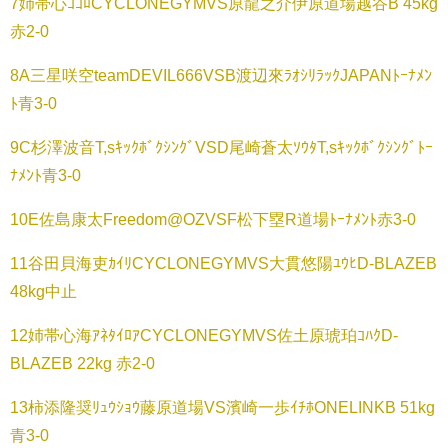
7姉帯心ｺｺﾛCYCLONEGYMVS原龍之介伊原道場越谷B 45kg
赤2-0
8A三星咲空teamDEVIL666VSB渡辺來ﾗｵｼﾘﾗｯｸJAPANﾄｰﾅﾒﾝ
ﾄ青3-0
9C杉澤波音T,sｷｯｸﾎﾞｸｼﾝｸﾞVSD尾崎蒼太ｿｳﾀT,sｷｯｸﾎﾞｸｼﾝｸﾞﾄｰ
ﾅﾒﾝﾄ青3-0
10E佐島康太Freedom@OZVSF松下塁R道場ﾄｰﾅﾒﾝﾄ赤3-0
11谷田貝海吏ｶｲﾘCYCLONEGYMVS大貫悠陽ﾕｳﾋD-BLAZEB
48kg中止
12姉帯心海ｱﾈﾀｲﾛｱCYCLONEGYMVS佐土原琥珀ｺﾊｸD-
BLAZEB 22kg 赤2-0
13柿添隆奨ﾘｭｳｼｮｳ藤原道場VS濱崎一歩ｲﾁﾎONELINKB 51kg
青3-0