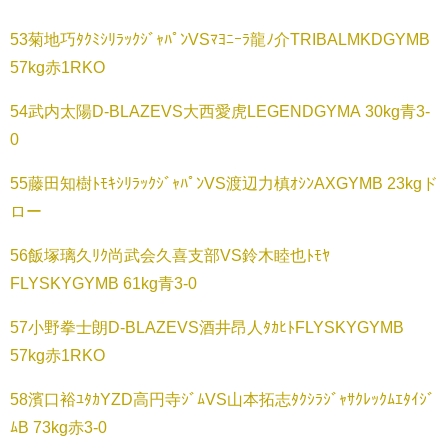
53菊地巧ﾀｸﾐｼﾘﾗｯｸｼﾞｬﾊﾟﾝVSﾏﾖﾆｰﾗ龍ﾉ介TRIBALMKDGYMB
57kg赤1RKO
54武内太陽D-BLAZEVS大西愛虎LEGENDGYMA 30kg青3-
0
55藤田知樹ﾄﾓｷｼﾘﾗｯｸｼﾞｬﾊﾟﾝVS渡辺力槙ｵｼﾝAXGYMB 23kgド
ロー
56飯塚璃久ﾘｸ尚武会久喜支部VS鈴木睦也ﾄﾓﾔ
FLYSKYGYMB 61kg青3-0
57小野拳士朗D-BLAZEVS酒井昂人ﾀｶﾋﾄFLYSKYGYMB
57kg赤1RKO
58濱口裕ﾕﾀｶYZD高円寺ｼﾞﾑVS山本拓志ﾀｸｼﾗｼﾞｬｻｸﾚｯｸﾑｴﾀｲｼﾞ
ﾑB 73kg赤3-0