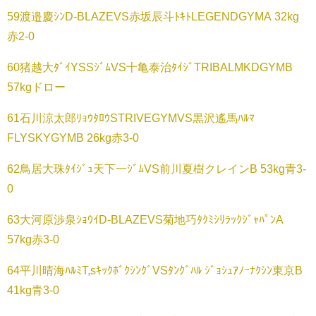
59渡邉慶ｼﾝD-BLAZEVS赤坂辰斗ﾄｷﾄLEGENDGYMA 32kg
赤2-0
60猪越大ﾀﾞｲYSSｼﾞﾑVS十亀泰治ﾀｲｼﾞTRIBALMKDGYMB
57kgドロー
61石川涼太郎ﾘｮｳﾀﾛｳSTRIVEGYMVS黒沢遙馬ﾊﾙﾏ
FLYSKYGYMB 26kg赤3-0
62鳥居大珠ﾀｲｼﾞｭ天下一ｼﾞﾑVS前川夏樹クレインB 53kg青3-
0
63大河原渉泉ｼｮｳｲD-BLAZEVS菊地巧ﾀｸﾐｼﾘﾗｯｸｼﾞｬﾊﾟﾝA
57kg赤3-0
64平川晴海ﾊﾙﾐT,sｷｯｸﾎﾞｸｼﾝｸﾞVSﾀﾝｸﾞﾊﾙ ｼﾞｮｼｭｱﾉｰﾅｸｼﾝ東京B
41kg青3-0