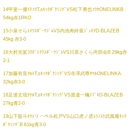
14甲斐一優ｲﾁﾕｳT,sｷｯｸﾎﾞｸｼﾝｸﾞVS松下勇也ﾕｳﾔONELINKB
54kg赤1RKO
15小泉そらｴｲﾜｽﾎﾟｰﾂｼﾞﾑVS内池寿絆亜ｼﾞｭｷｱD-BLAZEB
45kg 赤3-0
16大村光駕ｺｳｶﾞｴｲﾜｽﾎﾟｰﾂｼﾞﾑVS川原さくら尚部会B 29kg赤
2-1
17加藤有音ｱﾙﾄT,sｷｯｸﾎﾞｸｼﾝｸﾞVS寺澤武尊ﾀｹﾙONELINKA
32kg赤3-0
18足達丈琉ﾀｹﾙT,sｷｯｸﾎﾞｸｼﾝｸﾞVS渡邉一楓ｲﾌﾞｷD-BLAZEB
27kg青2-0
19山下龍斗ﾀｸﾄリーベル松戸VS山口虎ノ丞ﾄﾗﾉｽｹ武風庵ｷｯｸ
ﾎﾞｸｼﾝｸﾞB 61kg青3-0