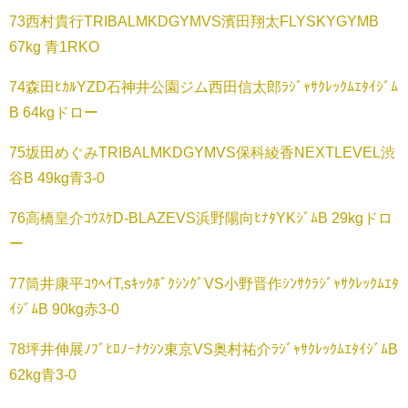
73西村貴行TRIBALMKDGYMVS濱田翔太FLYSKYGYMB
67kg 青1RKO
74森田ﾋｶﾙYZD石神井公園ジム西田信太郎ﾗｼﾞｬｻｸﾚｯｸﾑｴﾀｲｼﾞﾑ
B 64kgドロー
75坂田めぐみTRIBALMKDGYMVS保科綾香NEXTLEVEL渋
谷B 49kg青3-0
76高橋皇介ｺｳｽｹD-BLAZEVS浜野陽向ﾋﾅﾀYKｼﾞﾑB 29kgドロ
ー
77筒井康平ｺｳﾍｲT,sｷｯｸﾎﾞｸｼﾝｸﾞVS小野晋作ｼﾝｻｸﾗｼﾞｬｻｸﾚｯｸﾑｴﾀ
ｲｼﾞﾑB 90kg赤3-0
78坪井伸展ﾉﾌﾞﾋﾛﾉｰﾅｸｼﾝ東京VS奥村祐介ﾗｼﾞｬｻｸﾚｯｸﾑｴﾀｲｼﾞﾑB
62kg青3-0