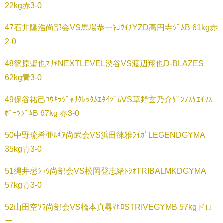
22kg赤3-0
47石井隆浩尚部会VS馬場恭一ｷｮｳｲﾁYZD高円寺ｼﾞﾑB 61kg赤
2-0
48篠原聖也ﾏｻﾔNEXTLEVEL渋谷VS渡辺翔也D-BLAZES
62kg青3-0
49保谷祐己ﾕｳｷﾗｼﾞｬｻｸﾚｯｸﾑｴﾀｲｼﾞﾑVS草野玄乃介ｹﾞﾝﾉｽｹｴｲﾜｽ
ﾎﾟｰﾂｼﾞﾑB 67kg 赤3-0
50中野琉希亜ﾙｷｱ尚武会VS浜田徠雅ﾗｲｶﾞLEGENDGYMA
35kg青3-0
51縄井愁ｼｭｳ尚部会VS松岡登志緒ﾄｼｵTRIBALMKDGYMA
57kg青3-0
52山田空ｿﾗ尚部会VS橋本真尋ﾏﾋﾛSTRIVEGYMB 57kgドロ
ー