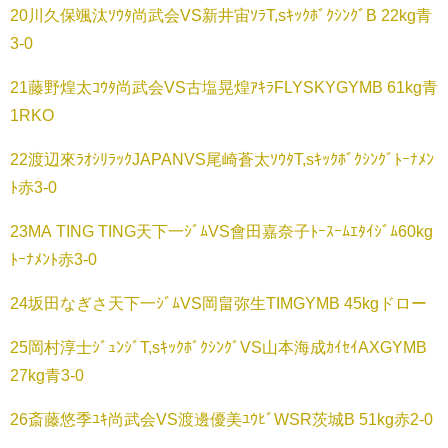
20川久保颯汰ｿｳﾀ尚武会VS新井宙ｿﾗT,sｷｯｸﾎﾞｸｼﾝｸﾞB 22kg青
3-0
21藤野煌太ｺｳﾀ尚武会VS古塩晃煌ｱｷﾗFLYSKYGYMB 61kg青
1RKO
22渡辺來ﾗｵｼﾘﾗｯｸJAPANVS尾崎蒼太ｿｳﾀT,sｷｯｸﾎﾞｸｼﾝｸﾞﾄｰﾅﾒﾝ
ﾄ赤3-0
23MA TING TING天下一ｼﾞﾑVS會田嘉奈子ﾄｰｽｰﾑｴﾀｲｼﾞﾑ60kg
ﾄｰﾅﾒﾝﾄ赤3-0
24坂田なぎさ天下一ｼﾞﾑVS岡畠弥生TIMGYMB 45kgドロー
25岡村淳士ｼﾞｭﾝｼﾞT,sｷｯｸﾎﾞｸｼﾝｸﾞVS山本海成ｶｲｾｲAXGYMB
27kg青3-0
26斎藤悠季ﾕｷ尚武会VS渡邊優美ﾕｳﾋﾞWSR茨城B 51kg赤2-0