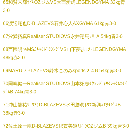
65和賀来輝ﾗｲｷOZジムVS大西愛虎LEGENDGYMA 32kg青
3-0
66渡辺翔也D-BLAZEVS石井心人AXGYMA 61kg赤3-0
67汐満拓真Realiser STUDIOVS永井翔馬ﾌﾘｰA 54kg青3-0
68西園陽ﾊﾙMSJｷｯｸﾎﾞｸｼﾝｸﾞVS山下夢歩ﾕﾒﾄLEGENDGYMA
48kg赤3-0
69MARUD-BLAZEVS鈴木このみsports２４B 54kg赤3-0
70岡嶋健一Realiser STUDIOVS山本拓志ﾀｸｼﾗｼﾞｬｻｸﾚｯｸﾑｴﾀｲ
ｼﾞﾑB 74kg青3-0
71沖山龍祐ﾘｭｳｽｹD-BLAZEVS水田勝眞ﾄｳﾏ新興ﾑｴﾀｲｼﾞﾑB
38kg赤3-0
72佐土原一龍D-BLAZEVS綿貫美道ﾐﾄﾞｳOZジムB 39kg青3-0