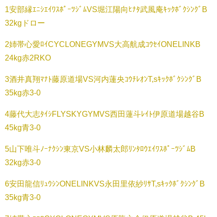
1安部縁ｴﾆｼｴｲﾜｽﾎﾟｰﾂｼﾞﾑVS堀江陽向ﾋﾅﾀ武風庵ｷｯｸﾎﾞｸｼﾝｸﾞB
32kgドロー
2姉帯心愛ﾛｲCYCLONEGYMVS大高航成ｺｳｾｲONELINKB
24kg赤2RKO
3酒井真翔ﾏﾅﾄ藤原道場VS河内蓮央ｺｳﾁﾚｵﾝT,sｷｯｸﾎﾞｸｼﾝｸﾞB
35kg赤3-0
4藤代大志ﾀｲｼFLYSKYGYMVS西田蓮斗ﾚｲﾄ伊原道場越谷B
45kg青3-0
5山下唯斗ﾉｰﾅｸｼﾝ東京VS小林麟太郎ﾘﾝﾀﾛｳｴｲﾜｽﾎﾟｰﾂｼﾞﾑB
32kg赤3-0
6安田龍信ﾘｭｳｼﾝONELINKVS永田里依紗ﾘｻT,sｷｯｸﾎﾞｸｼﾝｸﾞB
35kg青3-0