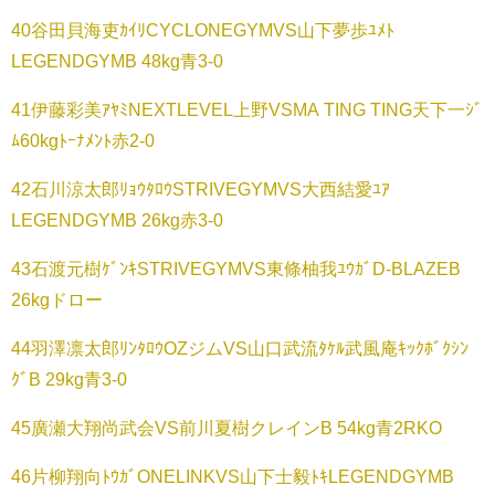
40谷田貝海吏ｶｲﾘCYCLONEGYMVS山下夢歩ﾕﾒﾄ
LEGENDGYMB 48kg青3-0
41伊藤彩美ｱﾔﾐNEXTLEVEL上野VSMA TING TING天下一ｼﾞ
ﾑ60kgﾄｰﾅﾒﾝﾄ赤2-0
42石川涼太郎ﾘｮｳﾀﾛｳSTRIVEGYMVS大西結愛ﾕｱ
LEGENDGYMB 26kg赤3-0
43石渡元樹ｹﾞﾝｷSTRIVEGYMVS東條柚我ﾕｳｶﾞD-BLAZEB
26kgドロー
44羽澤凛太郎ﾘﾝﾀﾛｳOZジムVS山口武流ﾀｹﾙ武風庵ｷｯｸﾎﾞｸｼﾝ
ｸﾞB 29kg青3-0
45廣瀬大翔尚武会VS前川夏樹クレインB 54kg青2RKO
46片柳翔向ﾄｳｶﾞONELINKVS山下士毅ﾄｷLEGENDGYMB