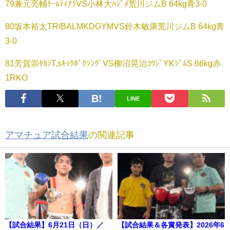
79兼元亮輔ﾁｰﾑﾃｨｱﾗVS小林大ﾊｼﾞﾒ荒川ジムB 64kg青3-0
80坂本裕太TRIBALMKDGYMVS鈴木敏康荒川ジムB 64kg青
3-0
81芳賀崇ﾀｶｼT,sｷｯｸﾎﾞｸｼﾝｸﾞVS柳沼晃治ｺｳｼﾞYKｼﾞﾑS 66kg赤
1RKO
LINE
アマチュア試合結果
の関連記事
【試合結果】6月21日（日）／
【試合結果＆各賞発表】2026年6