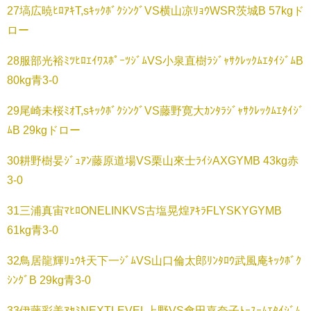
27塙広暁ﾋﾛｱｷT,sｷｯｸﾎﾞｸｼﾝｸﾞVS横山凉ﾘｮｳWSR茨城B 57kgド
ロー
28服部光裕ﾐﾂﾋﾛｴｲﾜｽﾎﾟｰﾂｼﾞﾑVS小泉直樹ﾗｼﾞｬｻｸﾚｯｸﾑｴﾀｲｼﾞﾑB
80kg青3-0
29尾崎未桜ﾐｵT,sｷｯｸﾎﾞｸｼﾝｸﾞVS藤野寛大ｶﾝﾀﾗｼﾞｬｻｸﾚｯｸﾑｴﾀｲｼﾞ
ﾑB 29kgドロー
30耕野樹妟ｼﾞｭｱﾝ藤原道場VS栗山來士ﾗｲｼAXGYMB 43kg赤
3-0
31三浦真宙ﾏﾋﾛONELINKVS古塩晃煌ｱｷﾗFLYSKYGYMB
61kg青3-0
32鳥居龍輝ﾘｭｳｷ天下一ｼﾞﾑVS山口倫太郎ﾘﾝﾀﾛｳ武風庵ｷｯｸﾎﾞｸ
ｼﾝｸﾞB 29kg青3-0
33伊藤彩美ｱﾔﾐNEXTLEVEL上野VS會田嘉奈子ﾄｰｽｰﾑｴﾀｲｼﾞﾑ