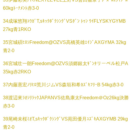
60kgﾄｰﾅﾒﾝﾄ赤3-0
34成塚悠翔ﾕｳｶﾞT,sｷｯｸﾎﾞｸｼﾝｸﾞVSﾀﾞﾝ ﾄｩﾝ ｳｲFLYSKYGYMB
27kg青1RKO
35宮城碩ﾋﾛｼFreedom@OZVS高橋英雄ｴｲｼﾞAXGYMA 32kg
青2-0
36宮城壮一朗Freedom@OZVS須郷銀太ｷﾞﾝﾀリーベル松戸A
35kg赤2RKO
37内藤憲宏ﾉﾘﾋﾛ荒川ジムVS森垣和希ｶｽﾞｷﾌﾘｰB 54kg赤3-0
38渡辺來ﾗｵｼﾘﾗｯｸJAPANVS佐島康太Freedom＠Oz26kg決勝
赤3-0
39尾崎未桜ﾐｵT,sｷｯｸﾎﾞｸｼﾝｸﾞVS苑田優月ﾕｽﾞｷAXGYMB 29kg
青2-0