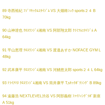
89 寺西裕紀 ﾌｼﾞﾏｷｯｸﾑｴﾀｲｼﾞﾑ VS 大畑柊ｼｭｳ sports２４ B
70kg
90 山神逹也 ｸﾛｽﾜﾝｼﾞﾑ湘南 VS 阿部翔太郎 ｸﾗﾐﾂﾑｴﾀｲｼﾞﾑ A
64kg
91 平山恵理 ｸﾛｽﾜﾝｼﾞﾑ湘南 VS 渡邉あすか NOFACE GYM L
48kg
92 武本康平 ｸﾛｽﾜﾝｼﾞﾑ湘南 VS 河鰭悠太郎 sports２４ L 64kg
93 ﾃﾗｲｱﾏﾇ ｸﾛｽﾜﾝｼﾞﾑ湘南 VS 筒井康平 T,sｷｯｸﾎﾞｸｼﾝｸﾞ B 89kg
94 遠藤浩 NEXTLEVEL渋谷 VS 阿部義樹 ﾌｧｲﾃｨﾝｸﾞﾗﾎﾞ新座
A 51kg