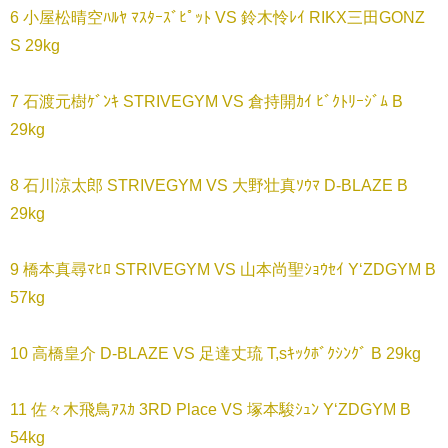
6 小屋松晴空ﾊﾙﾔ ﾏｽﾀｰｽﾞﾋﾟｯﾄ VS 鈴木怜ﾚｲ RIKX三田GONZ
S 29kg
7 石渡元樹ｹﾞﾝｷ STRIVEGYM VS 倉持開ｶｲ ﾋﾞｸﾄﾘｰｼﾞﾑ B
29kg
8 石川涼太郎 STRIVEGYM VS 大野壮真ｿｳﾏ D-BLAZE B
29kg
9 橋本真尋ﾏﾋﾛ STRIVEGYM VS 山本尚聖ｼｮｳｾｲ Y‘ZDGYM B
57kg
10 高橋皇介 D-BLAZE VS 足達丈琉 T,sｷｯｸﾎﾞｸｼﾝｸﾞ B 29kg
11 佐々木飛鳥ｱｽｶ 3RD Place VS 塚本駿ｼｭﾝ Y‘ZDGYM B
54kg