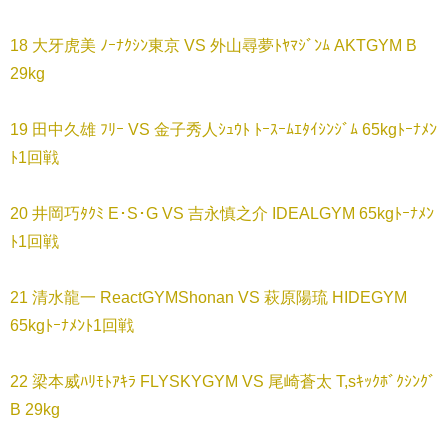
18 大牙虎美 ﾉｰﾅｸｼﾝ東京 VS 外山尋夢ﾄﾔﾏｼﾞﾝﾑ AKTGYM B
29kg
19 田中久雄 ﾌﾘｰ VS 金子秀人ｼｭｳﾄ ﾄｰｽｰﾑｴﾀｲｼﾝｼﾞﾑ 65kgﾄｰﾅﾒﾝ
ﾄ1回戦
20 井岡巧ﾀｸﾐ E･S･G VS 吉永慎之介 IDEALGYM 65kgﾄｰﾅﾒﾝ
ﾄ1回戦
21 清水龍一 ReactGYMShonan VS 萩原陽琉 HIDEGYM
65kgﾄｰﾅﾒﾝﾄ1回戦
22 梁本威ﾊﾘﾓﾄｱｷﾗ FLYSKYGYM VS 尾崎蒼太 T,sｷｯｸﾎﾞｸｼﾝｸﾞ
B 29kg