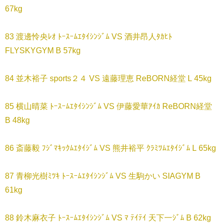
67kg
83 渡邊怜央ﾚｵ ﾄｰｽｰﾑｴﾀｲｼﾝｼﾞﾑ VS 酒井昂人ﾀｶﾋﾄ
FLYSKYGYM B 57kg
84 並木裕子 sports２４ VS 遠藤理恵 ReBORN経堂 L 45kg
85 横山晴菜 ﾄｰｽｰﾑｴﾀｲｼﾝｼﾞﾑ VS 伊藤愛華ｱｲｶ ReBORN経堂
B 48kg
86 斎藤毅 ﾌｼﾞﾏｷｯｸﾑｴﾀｲｼﾞﾑ VS 熊井裕平 ｸﾗﾐﾂﾑｴﾀｲｼﾞﾑ L 65kg
87 青柳光樹ﾐﾂｷ ﾄｰｽｰﾑｴﾀｲｼﾝｼﾞﾑ VS 生駒かい SIAGYM B
61kg
88 鈴木麻衣子 ﾄｰｽｰﾑｴﾀｲｼﾝｼﾞﾑ VS ﾏ ﾃｲﾃｲ 天下一ｼﾞﾑ B 62kg