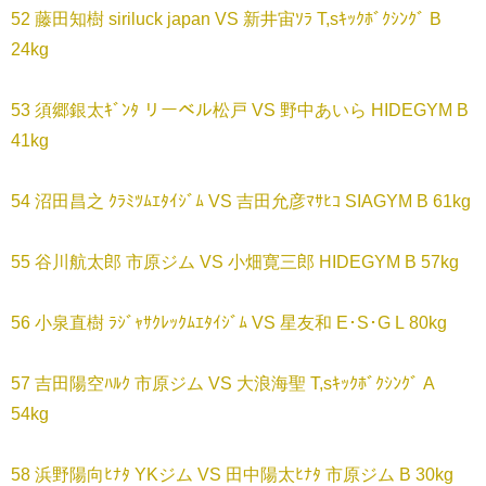
52 藤田知樹 siriluck japan VS 新井宙ｿﾗ T,sｷｯｸﾎﾞｸｼﾝｸﾞ B
24kg
53 須郷銀太ｷﾞﾝﾀ リーベル松戸 VS 野中あいら HIDEGYM B
41kg
54 沼田昌之 ｸﾗﾐﾂﾑｴﾀｲｼﾞﾑ VS 吉田允彦ﾏｻﾋｺ SIAGYM B 61kg
55 谷川航太郎 市原ジム VS 小畑寛三郎 HIDEGYM B 57kg
56 小泉直樹 ﾗｼﾞｬｻｸﾚｯｸﾑｴﾀｲｼﾞﾑ VS 星友和 E･S･G L 80kg
57 吉田陽空ﾊﾙｸ 市原ジム VS 大浪海聖 T,sｷｯｸﾎﾞｸｼﾝｸﾞ A
54kg
58 浜野陽向ﾋﾅﾀ YKジム VS 田中陽太ﾋﾅﾀ 市原ジム B 30kg