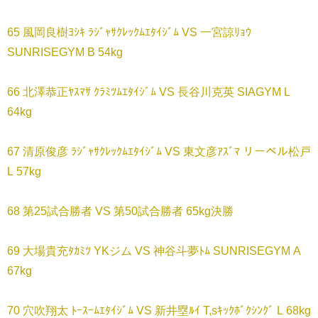
65 風岡良樹ﾖｼｷ ﾗｼﾞｬｻｸﾚｯｸﾑｴﾀｲｼﾞﾑ VS 一宮諒ﾘｮｳ
SUNRISEGYM B 54kg
66 北澤恭正ﾔｽﾏｻ ｸﾗﾐﾂﾑｴﾀｲｼﾞﾑ VS 長谷川克英 SIAGYM L
64kg
67 清原俊彦 ﾗｼﾞｬｻｸﾚｯｸﾑｴﾀｲｼﾞﾑ VS 東文彦ｱｽﾞﾏ リーベル松戸
L 57kg
68 第25試合勝者 VS 第50試合勝者 65kg決勝
69 大場貴充ﾀｶﾐﾂ YKジム VS 神谷斗夢ﾄﾑ SUNRISEGYM A
67kg
70 穴吹翔太 ﾄｰｽｰﾑｴﾀｲｼﾞﾑ VS 新井塁ﾙｲ T,sｷｯｸﾎﾞｸｼﾝｸﾞ L 68kg