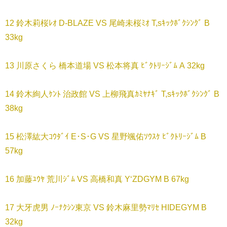
12 鈴木莉桜ﾚｵ D-BLAZE VS 尾崎未桜ﾐｵ T,sｷｯｸﾎﾞｸｼﾝｸﾞ B
33kg
13 川原さくら 橋本道場 VS 松本将真 ﾋﾞｸﾄﾘｰｼﾞﾑ A 32kg
14 鈴木絢人ｹﾝﾄ 治政館 VS 上柳飛真ｶﾐﾔﾅｷﾞ T,sｷｯｸﾎﾞｸｼﾝｸﾞ B
38kg
15 松澤紘大ｺｳﾀﾞｲ E･S･G VS 星野颯佑ｿｳｽｹ ﾋﾞｸﾄﾘｰｼﾞﾑ B
57kg
16 加藤ﾕｳﾔ 荒川ｼﾞﾑ VS 高橋和真 Y‘ZDGYM B 67kg
17 大牙虎男 ﾉｰﾅｸｼﾝ東京 VS 鈴木麻里勢ﾏﾘｾ HIDEGYM B
32kg