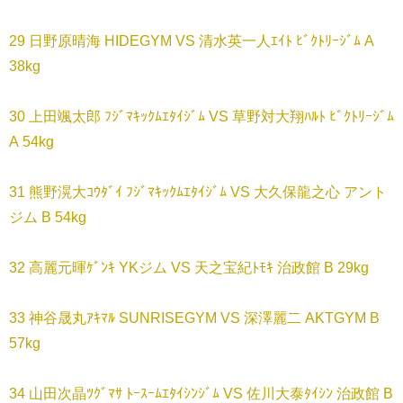
29 日野原晴海 HIDEGYM VS 清水英一人ｴｲﾄ ﾋﾞｸﾄﾘｰｼﾞﾑ A
38kg
30 上田颯太郎 ﾌｼﾞﾏｷｯｸﾑｴﾀｲｼﾞﾑ VS 草野対大翔ﾊﾙﾄ ﾋﾞｸﾄﾘｰｼﾞﾑ
A 54kg
31 熊野滉大ｺｳﾀﾞｲ ﾌｼﾞﾏｷｯｸﾑｴﾀｲｼﾞﾑ VS 大久保龍之心 アント
ジム B 54kg
32 高麗元暉ｹﾞﾝｷ YKジム VS 天之宝紀ﾄﾓｷ 治政館 B 29kg
33 神谷晟丸ｱｷﾏﾙ SUNRISEGYM VS 深澤麗二 AKTGYM B
57kg
34 山田次晶ﾂｸﾞﾏｻ ﾄｰｽｰﾑｴﾀｲｼﾝｼﾞﾑ VS 佐川大泰ﾀｲｼﾝ 治政館 B