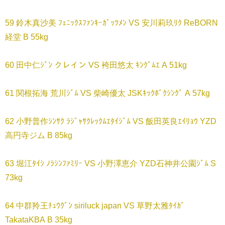
59 鈴木真沙美 ﾌｪﾆｯｸｽﾌｧﾝｷｰｶﾞｯﾂﾒﾝ VS 安川莉玖ﾘｸ ReBORN
経堂 B 55kg
60 田中仁ｼﾞﾝ クレイン VS 袴田悠太 ｷﾝｸﾞﾑｴ A 51kg
61 関根拓海 荒川ｼﾞﾑ VS 柴崎優太 JSKｷｯｸﾎﾞｸｼﾝｸﾞ A 57kg
62 小野普作ｼﾝｻｸ ﾗｼﾞｬｻｸﾚｯｸﾑｴﾀｲｼﾞﾑ VS 飯田英良ｴｲﾘｮｳ YZD
高円寺ジム B 85kg
63 堀江ﾀｲｼ ﾉﾗｼﾝﾌｧﾐﾘｰ VS 小野澤恵介 YZD石神井公園ｼﾞﾑ S
73kg
64 中群羚王ﾁｭｳｸﾞﾝ siriluck japan VS 草野太雅ﾀｲｶﾞ
TakataKBA B 35kg