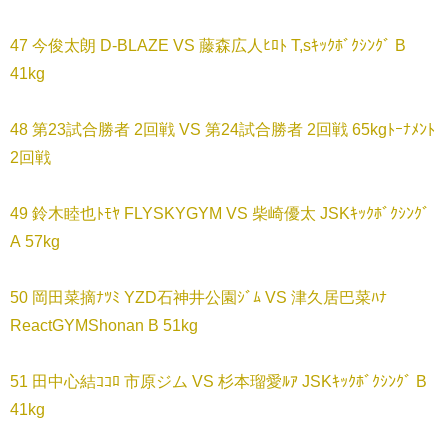
47 今俊太朗 D-BLAZE VS 藤森広人ﾋﾛﾄ T,sｷｯｸﾎﾞｸｼﾝｸﾞ B
41kg
48 第23試合勝者 2回戦 VS 第24試合勝者 2回戦 65kgﾄｰﾅﾒﾝﾄ
2回戦
49 鈴木睦也ﾄﾓﾔ FLYSKYGYM VS 柴崎優太 JSKｷｯｸﾎﾞｸｼﾝｸﾞ
A 57kg
50 岡田菜摘ﾅﾂﾐ YZD石神井公園ｼﾞﾑ VS 津久居巴菜ﾊﾅ
ReactGYMShonan B 51kg
51 田中心結ｺｺﾛ 市原ジム VS 杉本瑠愛ﾙｱ JSKｷｯｸﾎﾞｸｼﾝｸﾞ B
41kg