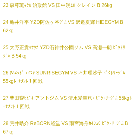
23 森尊琉ﾀｹﾙ 治政館 VS 田中滉ﾋﾛ クレイン B 26kg
24 亀井洋平 YZD阿佐ヶ谷ｼﾞﾑ VS 沢邉夏輝 HIDEGYM B
62kg
25 大野正貴ﾏｻﾀｶ YZD石神井公園ジム VS 高瀬一朗 ﾋﾞｸﾄﾘｰ
ｼﾞﾑ B 54kg
26 ｱﾊﾒｯﾄﾞ ﾃｨﾌｧ SUNRISEGYM VS 坪井理沙子 ﾋﾞｸﾄﾘｰｼﾞﾑ
55kgﾄｰﾅﾒﾝﾄ１回戦
27 豊田響ﾋﾋﾞｷ アントジム VS 清水愛幸ｱﾐﾕ ﾋﾞｸﾄﾘｰｼﾞﾑ 55kgﾄ
ｰﾅﾒﾝﾄ１回戦
28 荒井晧介 ReBORN経堂 VS 雨宮海舟ｶｲｼｭｳ ﾋﾞｸﾄﾘｰｼﾞﾑ B
67kg