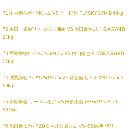
71 山中絢斗ｱﾔﾄ YKジム VS 丹一郎ﾀﾝ FLYSKYGYM B 64kg
72 本田一輝ｶｽﾞｷ ｸﾛｽﾜﾝｼﾞﾑ湘南 VS 寺田叡治ｴｲｼﾞ SIAGYM B
61kg
73 宮嵜智徳ﾄﾓﾉﾘ ｸﾗﾐﾂﾑｴﾀｲｼﾞﾑ VS 白山靖也 FLYSKYGYM B
57kg
74 城間謙心 ﾌｼﾞﾏｷｯｸﾑｴﾀｲｼﾞﾑ VS 比企健太 ﾄｰｽｰﾑｴﾀｲｼﾝｼﾞﾑ B
29kg
75 小島歩美 リーベル松戸 VS 田所由美 ﾄｰｽｰﾑｴﾀｲｼﾝｼﾞﾑ L
56.5kg
76 池田泰太ｿｳﾀ YZD石神井公園ジム VS 松田紘明ﾋﾛｱｷ