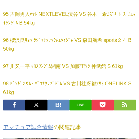
95 吉岡勇人ﾊﾔﾄ NEXTLEVEL渋谷 VS 谷本一希ｶｽﾞｷ ﾄｰｽｰﾑｴﾀ
ｲｼﾝｼﾞﾑ B 54kg
96 櫻沢良ﾘｮｳ ﾗｼﾞｬｻｸﾚｯｸﾑｴﾀｲｼﾞﾑ VS 森田航希 sports２４ B
50kg
97 川又一平 ｸﾛｽﾜﾝｼﾞﾑ湘南 VS 加藤宙ｿﾗ 神武館 S 61kg
98 ｾﾞﾝｷﾞﾝ ｳﾑﾄ ﾎﾟｺﾅｸﾗﾌﾞｼﾞﾑ VS 古川壮冴都ｱｻﾄ ONELINK S
61kg
LINE
アマチュア試合情報
の関連記事