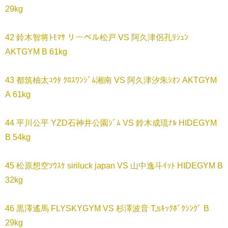
29kg
42 鈴木智将ﾄﾓﾏｻ リーベル松戸 VS 阿久津侶孔ﾘｼｭﾝ
AKTGYM B 61kg
43 都筑柚太ﾕｳﾀ ｸﾛｽﾜﾝｼﾞﾑ湘南 VS 阿久津汐朱ｼｵﾝ AKTGYM
A 61kg
44 平川公平 YZD石神井公園ｼﾞﾑ VS 鈴木成琉ﾅﾙ HIDEGYM
B 54kg
45 松原想空ｿｳｽｹ siriluck japan VS 山中逸斗ｲｯﾄ HIDEGYM B
32kg
46 黒澤遙馬 FLYSKYGYM VS 杉澤波音 T,sｷｯｸﾎﾞｸｼﾝｸﾞ B
29kg