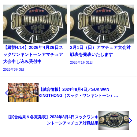
【締切4/14】2026年4月26日ス
2月1日（日）アマチュア大会対
ックワンキントーンアマチュア
戦表を発表いたします
大会申し込み受付中
2026年1月31日
2026年3月3日
【試合情報】2024年8月4日／SUK WAN
KINGTHONG（スック・ワンキントーン）
"decisive battle Ⅱ"対戦表
【試合結果＆各賞発表】2024年8月4日スックワンキ
ントーンアマチュア対戦結果