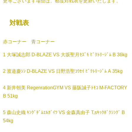
更等ございます場合は、都度対戦表を更新いたします。
対戦表
赤コーナー 青コーナー
1 大塚誠志郎 D-BLAZE VS 大坂聖月ｾｽﾞｷ ﾋﾞｸﾄﾘｰｼﾞﾑ B 36kg
2 渡邉慶ｼﾝ D-BLAZE VS 日野浩聖ｺｳｾｲ ﾋﾞｸﾄﾘｰｼﾞﾑ A 35kg
4 新井朝美 RegenrationGYM VS 藤阪誠子ﾄﾓｺ M-FACTORY
B 51kg
5 森山史織 ｷﾝｸﾞﾀﾞﾑｴﾙｶﾞｲﾂ VS 金森真由子 T,sｷｯｸﾎﾞｸｼﾝｸﾞ B
54kg