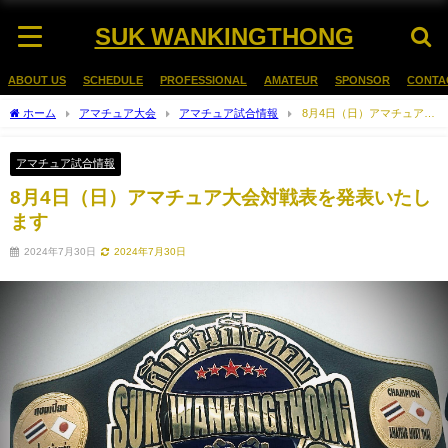
SUK WANKINGTHONG
ABOUT US
SCHEDULE
PROFESSIONAL
AMATEUR
SPONSOR
CONTA
ホーム
アマチュア大会
アマチュア試合情報
8月4日（日）アマチュア大
会対戦表を発表いたします
アマチュア試合情報
8月4日（日）アマチュア大会対戦表を発表いたし
ます
2024年7月30日
2024年7月30日