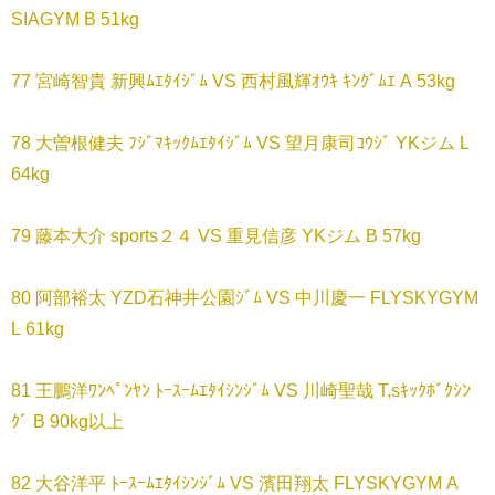
SIAGYM B 51kg
77 宮崎智貴 新興ﾑｴﾀｲｼﾞﾑ VS 西村風輝ｵｳｷ ｷﾝｸﾞﾑｴ A 53kg
78 大曽根健夫 ﾌｼﾞﾏｷｯｸﾑｴﾀｲｼﾞﾑ VS 望月康司ｺｳｼﾞ YKジム L
64kg
79 藤本大介 sports２４ VS 重見信彦 YKジム B 57kg
80 阿部裕太 YZD石神井公園ｼﾞﾑ VS 中川慶一 FLYSKYGYM
L 61kg
81 王鵬洋ﾜﾝﾍﾟﾝﾔﾝ ﾄｰｽｰﾑｴﾀｲｼﾝｼﾞﾑ VS 川崎聖哉 T,sｷｯｸﾎﾞｸｼﾝ
ｸﾞ B 90kg以上
82 大谷洋平 ﾄｰｽｰﾑｴﾀｲｼﾝｼﾞﾑ VS 濱田翔太 FLYSKYGYM A