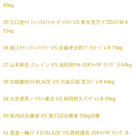
45kg
35 江口恵ｹｲ ﾌｪﾆｯｸｽﾌｧﾝｷｰｶﾞｯﾂﾒﾝ VS 青木雪乃 Y‘ZDGYM A
51kg
36 堀江ﾀｲｼ ﾉﾗｼﾝﾌｧﾐﾘｰ VS 佐藤虎太郎 ﾋﾞｸﾄﾘｰｼﾞﾑ B 73kg
37 山本琢也 クレイン VS 池田智ｻﾄﾙ JSKｷｯｸﾎﾞｸｼﾝｸﾞ S 64kg
38 古橋慶樹 D-BLAZE VS 沢坂広樹 荒川ｼﾞﾑ B 64kg
39 大牙虎男 ﾉｰﾅｸｼﾝ東京 VS 秋田杷久 ｷﾝｸﾞﾑｴ B 35kg
40 第26試合勝者 VS 第27試合勝者 55kg決勝
41 渡邉一楓ｲﾌﾞｷ D-BLAZE VS 西村謙吾 JSKｷｯｸﾎﾞｸｼﾝｸﾞ B