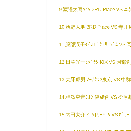
9 渡邊太喜ﾀｲｷ 3RD Place VS 本
10 清野大地 3RD Place VS 寺井翔
11 服部渓子ｹｲｺ ﾋﾞｸﾄﾘｰｼﾞﾑ VS 
12 日暮光一ﾋｸﾞﾗｼ KIX VS 阿部創
13 大牙虎男 ﾉｰﾅｸｼﾝ東京 VS 中群羚王ﾁｭ
14 相澤空音ｸｵﾝ 健成會 VS 松原想空ｿｳｽ
15 内田大介 ﾋﾞｸﾄﾘｰｼﾞﾑ VS ﾎﾞﾘｰﾛﾏ