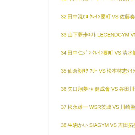
32 田中滉ﾋﾛ ｸﾚｲﾝ要町 VS 佐藤奏翔ｶﾅ
33 山下夢歩ﾕﾒﾄ LEGENDGYM V
34 田中仁ｼﾞﾝ ｸﾚｲﾝ要町 VS 清水龍翔
35 仙倉朔ｻｸ ﾌﾘｰ VS 松本啓志ｹｲｼﾞ T
36 矢口翔夢ﾄﾑ 健成會 VS 谷田川創太
37 松永雄一 WSR茨城 VS 川崎聖哉ｾｲ
38 生駒かい SIAGYM VS 吉田拓夢ﾀｸ