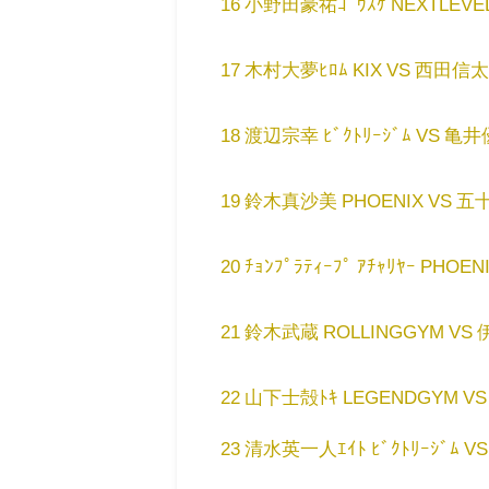
16 小野田豪祐ｺﾞｳｽｹ NEXTLEVEL渋
17 木村大夢ﾋﾛﾑ KIX VS 西田信太郎 
18 渡辺宗幸 ﾋﾞｸﾄﾘｰｼﾞﾑ VS 亀井優
19 鈴木真沙美 PHOENIX VS 五十
20 ﾁｮﾝﾌﾟﾗﾃｨｰﾌﾟ ｱﾁｬﾘﾔｰ PHO
21 鈴木武蔵 ROLLINGGYM VS 伊藤
22 山下士殻ﾄｷ LEGENDGYM VS 藤田
23 清水英一人ｴｲﾄ ﾋﾞｸﾄﾘｰｼﾞﾑ V