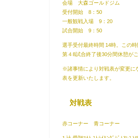
会場 大森ゴールドジム
受付開始 8：50
一般観戦入場 9：20
試合開始 9：50
選手受付最終時間 14時。この
第４8試合終了後30分間休憩が
※諸事情により対戦表が変更に
表を更新いたします。
対戦表
赤コーナー 青コーナー
1 辻 愛翔ﾏﾅﾄ ｽﾄﾗｲｷﾝｸﾞｼﾞﾑｱﾚｽ VS