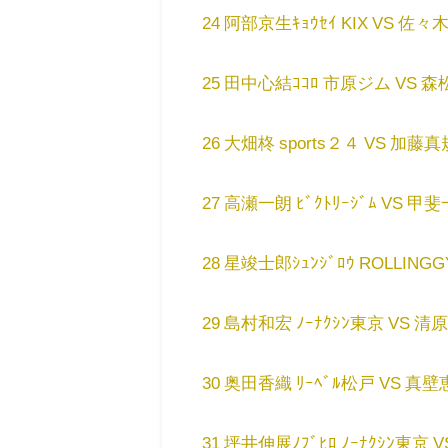
24 阿部京生ｷｮｳｾｲ KIX VS 佐々木飛
25 田中心結ｺｺﾛ 市原ジム VS 森松春
26 大畑柊 sports２４ VS 加藤真規ﾏ
27 高瀬一朗 ﾋﾞｸﾄﾘｰｼﾞﾑ VS 甲斐一優
28 星竣士郎ｼｭﾝｼﾞﾛｳ ROLLINGGY
29 島村和宏 ﾉｰﾅｸｼﾝ東京 VS 清原俊彦
30 奥田香織 ﾘｰﾍﾞﾙ松戸 VS 真壁恵子 
31 坪井伸展ﾉﾌﾞﾋﾛ ﾉｰﾅｸｼﾝ東京 VS