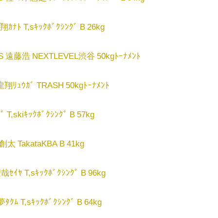
ﾄ T,sｷｯｸﾎﾞｸｼﾝｸﾞ B 26kg
S 遠藤浩 NEXTLEVEL渋谷 50kgﾄｰﾅﾒﾝﾄ
ﾘｭｳｶﾞ TRASH 50kgﾄｰﾅﾒﾝﾄ
,skiｷｯｸﾎﾞｸｼﾝｸﾞ B 57kg
 TakataKBA B 41kg
ﾔ T,sｷｯｸﾎﾞｸｼﾝｸﾞ B 96kg
ﾑ T,sｷｯｸﾎﾞｸｼﾝｸﾞ B 64kg