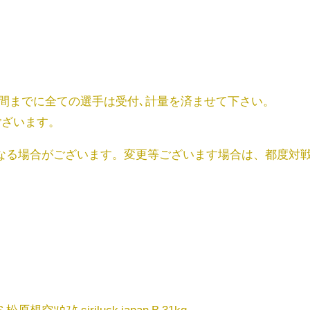
時間までに全ての選手は受付､計量を済ませて下さい。
ございます。
なる場合がございます。変更等ございます場合は、都度対
 松原想空ｿｳｽｹ siriluck japan B 31kg