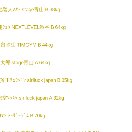
池碧人ｱｵﾄ stage青山 B 38kg
ｼｮｳ NEXTLEVEL渋谷 B 64kg
岡畠弥生 TIMGYM B 44kg
太郎 stage青山 A 64kg
ｳｸﾞﾝ siriluck japan B 35kg
ｹ siriluck japan A 32kg
ﾝ ｼｰｻﾞｰｼﾞﾑ B 70kg