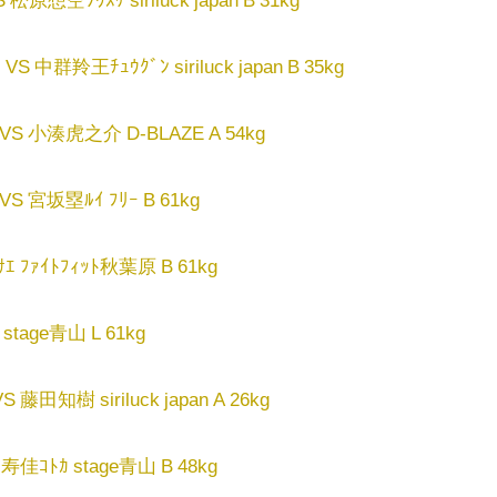
VS 中群羚王ﾁｭｳｸﾞﾝ siriluck japan B 35kg
VS 小湊虎之介 D-BLAZE A 54kg
S 宮坂塁ﾙｲ ﾌﾘｰ B 61kg
ｴ ﾌｧｲﾄﾌｨｯﾄ秋葉原 B 61kg
tage青山 L 61kg
S 藤田知樹 siriluck japan A 26kg
寿佳ｺﾄｶ stage青山 B 48kg