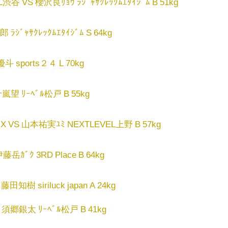
谷 VS 櫻沢良ﾘｮｳ ﾗｼﾞｬｻｸﾚｯｸﾑｴﾀｲｼﾞﾑ B 51kg
ﾗｼﾞｬｻｸﾚｯｸﾑｴﾀｲｼﾞﾑ S 64kg
斗 sports２４ L 70kg
嵐望 ﾘｰﾍﾞﾙ松戸 B 55kg
ENIX VS 山本祐実ﾕﾐ NEXTLEVEL上野 B 57kg
岳ｶﾞｸ 3RD Place B 64kg
知樹 siriluck japan A 24kg
S 須郷銀太 ﾘｰﾍﾞﾙ松戸 B 41kg