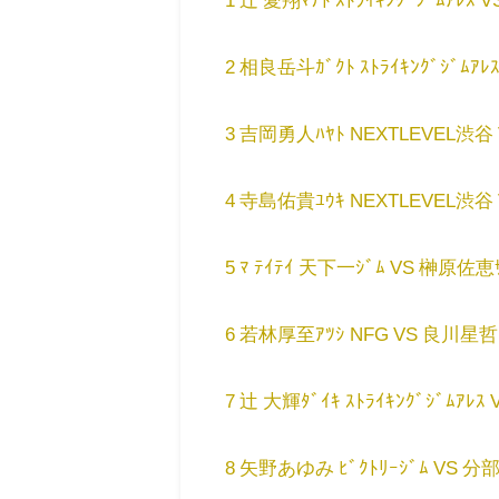
2 相良岳斗ｶﾞｸﾄ ｽﾄﾗｲｷﾝｸﾞｼﾞﾑｱﾚｽ 
3 吉岡勇人ﾊﾔﾄ NEXTLEVEL渋谷 
4 寺島佑貴ﾕｳｷ NEXTLEVEL渋谷 V
5 ﾏ ﾃｲﾃｲ 天下一ｼﾞﾑ VS 榊原佐恵ｻ
6 若林厚至ｱﾂｼ NFG VS 良川星哲 s
7 辻 大輝ﾀﾞｲｷ ｽﾄﾗｲｷﾝｸﾞｼﾞﾑｱﾚｽ V
8 矢野あゆみ ﾋﾞｸﾄﾘｰｼﾞﾑ VS 分部