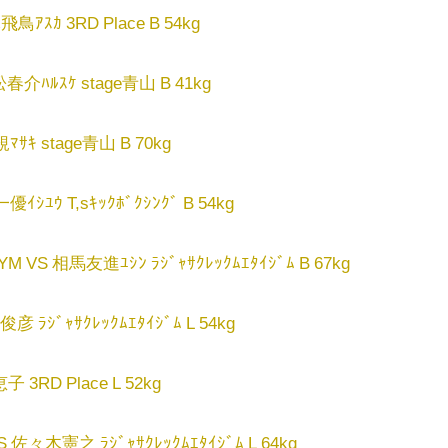
鳥ｱｽｶ 3RD Place B 54kg
介ﾊﾙｽｹ stage青山 B 41kg
ｻｷ stage青山 B 70kg
ｲｼﾕｳ T,sｷｯｸﾎﾞｸｼﾝｸﾞ B 54kg
M VS 相馬友進ﾕｼﾝ ﾗｼﾞｬｻｸﾚｯｸﾑｴﾀｲｼﾞﾑ B 67kg
 ﾗｼﾞｬｻｸﾚｯｸﾑｴﾀｲｼﾞﾑ L 54kg
3RD Place L 52kg
 佐々木憲之 ﾗｼﾞｬｻｸﾚｯｸﾑｴﾀｲｼﾞﾑ L 64kg