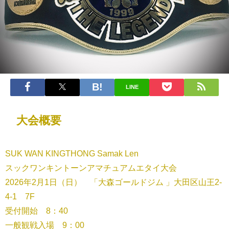
LINE
大会概要
SUK WAN KINGTHONG Samak Len
スックワンキントーンアマチュアムエタイ大会
2026年2月1日（日） 「大森ゴールドジム 」大田区山王2-
4-1 7F
受付開始 8：40
一般観戦入場 9：00