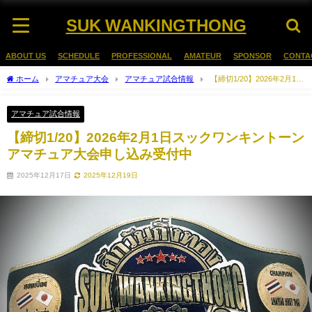
SUK WANKINGTHONG
ABOUT US
SCHEDULE
PROFESSIONAL
AMATEUR
SPONSOR
CONTA
ホーム
アマチュア大会
アマチュア試合情報
【締切1/20】2026年2月1日
スックワンキントーンアマチュア大会申し込み受付中
アマチュア試合情報
【締切1/20】2026年2月1日スックワンキントーン
アマチュア大会申し込み受付中
2025年12月17日
2025年12月19日