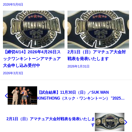
2026年5月6日
【締切4/14】2026年4月26日ス
2月1日（日）アマチュア大会対
ックワンキントーンアマチュア
戦表を発表いたします
大会申し込み受付中
2026年1月31日
2026年3月3日
【試合結果】11月30日（日）／SUK WAN
KINGTHONG（スック・ワンキントーン） "2025
THE FINAL"
2月1日（日）アマチュア大会対戦表を発表いたしま
す