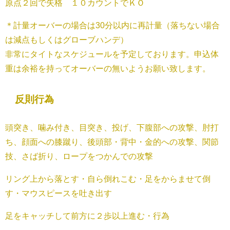
原点２回で失格 １０カウントでＫＯ
＊計量オーバーの場合は30分以内に再計量（落ちない場合
は減点もしくはグローブハンデ）
非常にタイトなスケジュールを予定しております。申込体
重は余裕を持ってオーバーの無いようお願い致します。
反則行為
頭突き、噛み付き、目突き、投げ、下腹部への攻撃、肘打
ち、顔面への膝蹴り、後頭部・背中・金的への攻撃、関節
技、さば折り、ロープをつかんでの攻撃
リング上から落とす・自ら倒れこむ・足をからませて倒
す・マウスピースを吐き出す
足をキャッチして前方に２歩以上進む・行為