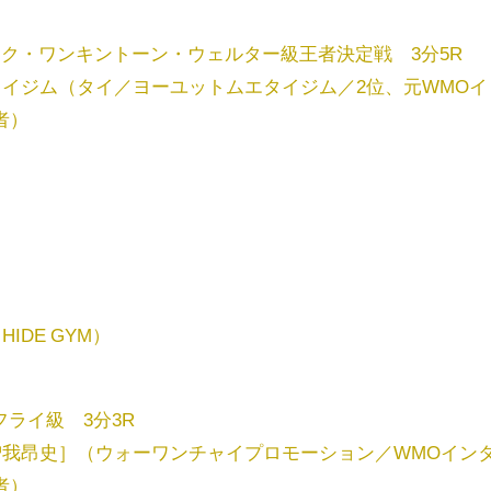
ク・ワンキントーン・ウェルター級王者決定戦 3分5R
タイジム（タイ／ヨーユットムエタイジム／2位、元WMOイ
者）
DE GYM）
フライ級 3分3R
曽我昂史］（ウォーワンチャイプロモーション／WMOイン
者）