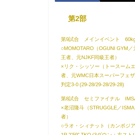
第2部
第9試合 メインイベント 60kg
○MOMOTARO（OGUNI 
王者、元NJKF同級王者）
×リク・シッソー（トースーム
者、元WMC日本スーパーフェ
判定3-0 (29-28/29-28/29-28)
第8試合 セミファイナル IMS
×老沼隆斗（STRUGGLE／IS
者）
○ラオ・シィナット（カンボジ
1R 2’59” TKO (3ダウン：左ス