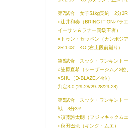
第7試合 女子51kg契約 2分3R
○辻井和奏（BRING IT O
イーサン＆ラナー同級王者）
×トゥン・セッペン（カンボジ
2R 1’03” TKO (右上段前蹴り)
第6試合 スック・ワンキントー
○笠原直希（シーザージム／3位、
×SHU（D-BLAZE／4位）
判定3-0 (29-28/29-28/29-28)
第5試合 スック・ワンキント
戦 3分3R
×須藤誇太朗（フジマキックム
○秋田巴琉（キング・ムエ）