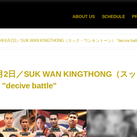
ABOUT US
SCHEDULE
P
6月2日／SUK WAN KINGTHONG（スック・ワンキントーン） "decive battl
2日／SUK WAN KINGTHONG（スッ
ive battle"