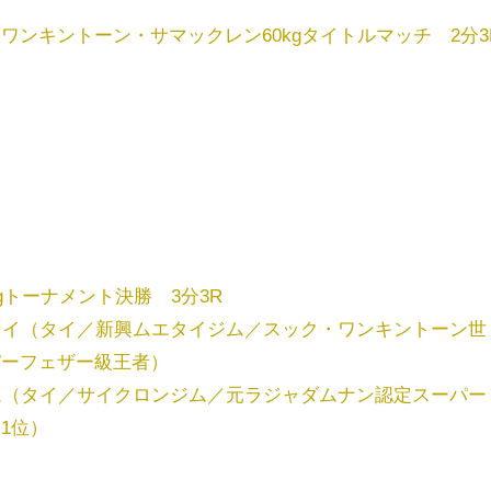
ワンキントーン・サマックレン60kgタイトルマッチ 2分3
gトーナメント決勝 3分3R
タイ（タイ／新興ムエタイジム／スック・ワンキントーン世
パーフェザー級王者）
ム（タイ／サイクロンジム／元ラジャダムナン認定スーパー
級1位）