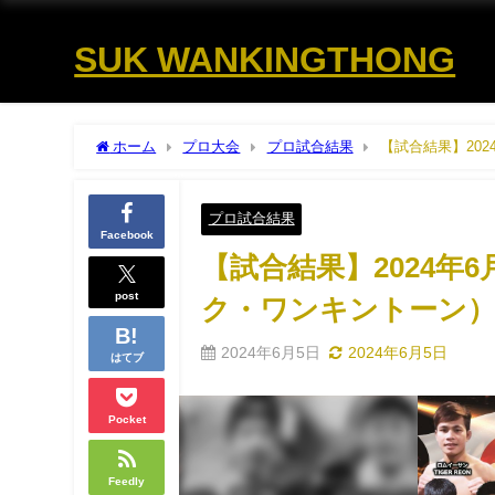
SUK WANKINGTHONG
ホーム
プロ大会
プロ試合結果
【試合結果】2024年
プロ試合結果
Facebook
【試合結果】2024年6月
post
ク・ワンキントーン） "dec
2024年6月5日
2024年6月5日
はてブ
Pocket
Feedly