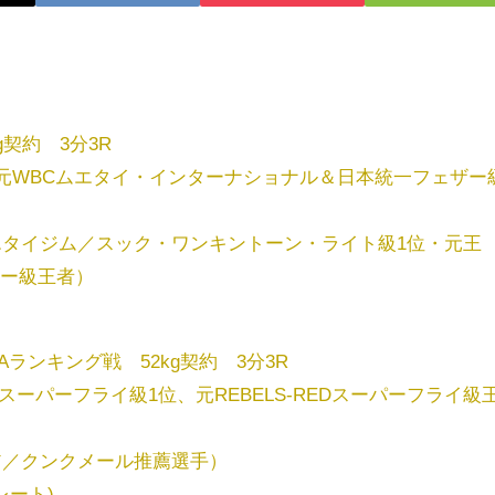
契約 3分3R
GYM／元WBCムエタイ・インターナショナル＆日本統一フェザー
エタイジム／スック・ワンキントーン・ライト級1位・元王
ザー級王者）
Aランキング戦 52kg契約 3分3R
MAスーパーフライ級1位、元REBELS-REDスーパーフライ級
ア／クンクメール推薦選手）
トレート)