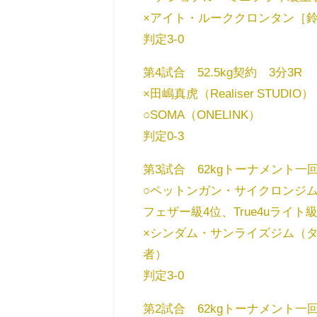
×アイト・ルーククロンタン［鈴木
判定3-0
第4試合 52.5kg契約 3分3R
×田嶋真虎（Realiser STUDIO）
○SOMA（ONELINK）
判定0-3
第3試合 62kgトーナメント一回
○ペットンガン・サイクロンジ
フェザー級4位、True4uライト
×シンダム・サンライズジム（
者）
判定3-0
第2試合 62kgトーナメント一回