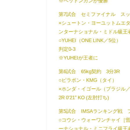
※ペットンガンが優勝
第7試合 セミファイナル スッ
×シュートン・ヨーユットムエ
ンターナショナル・ミドル級王
○YUHEI（ONE LINK／5位）
判定0-3
※YUHEIが王者に
第6試合 65kg契約 3分3R
○ピラポン・KMG（タイ）
×ホンダ・イゴール（ブラジル／HI
2R 0’21” KO (左肘打ち)
第5試合 IMSAランキング戦 
○コウシ・ウォーワンチャイ［
ーナショナル・ミニフライ級王