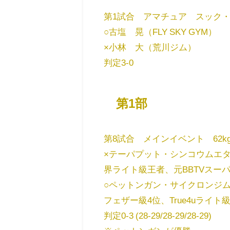
第1試合 アマチュア スック・
○古塩 晃（FLY SKY GYM）
×小林 大（荒川ジム）
判定3-0
第1部
第8試合 メインイベント 62k
×テーパプット・シンコウムエ
界ライト級王者、元BBTVスー
○ペットンガン・サイクロンジ
フェザー級4位、True4uライト
判定0-3 (28-29/28-29/28-29)