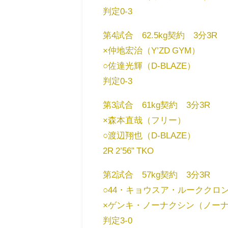
判定0-3
第4試合 62.5kg契約 3分3R
×仲地宏治（Y’ZD GYM）
○佐達光輝（D-BLAZE）
判定0-3
第3試合 61kg契約 3分3R
×森本直哉（フリー）
○渡辺翔也（D-BLAZE）
2R 2’56” TKO
第2試合 57kg契約 3分3R
○44・キョウスア・ルーククロ
×ゲンキ・ノーナクシン（ノー
判定3-0