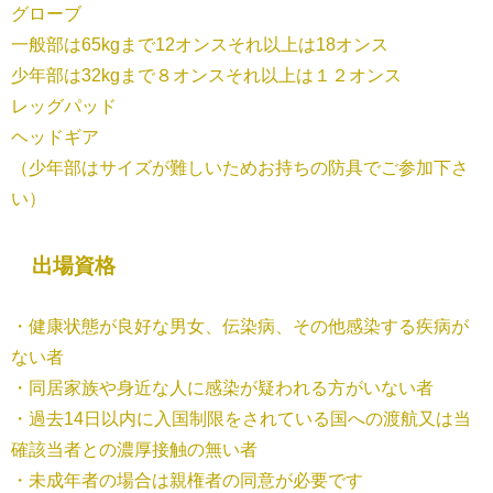
グローブ
一般部は65kgまで12オンスそれ以上は18オンス
少年部は32kgまで８オンスそれ以上は１２オンス
レッグパッド
ヘッドギア
（少年部はサイズが難しいためお持ちの防具でご参加下さ
い）
出場資格
・健康状態が良好な男女、伝染病、その他感染する疾病が
ない者
・同居家族や身近な人に感染が疑われる方がいない者
・過去14日以内に入国制限をされている国への渡航又は当
確該当者との濃厚接触の無い者
・未成年者の場合は親権者の同意が必要です