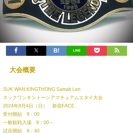
LINE
大会概要
SUK WAN KINGTHONG Samak Len
スックワンキントーンアマチュアムエタイ大会
2024年8月4日（日） 新宿FACE
受付開始 9：00
一般観戦入場 9：00～
試合開始 9：40