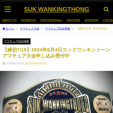
SUK WANKINGTHONG
ABOUT US
SCHEDULE
PROFESSIONAL
AMATEUR
SPONSOR
CONTA
ホーム
アマチュア大会
アマチュア試合情報
【締切7/19】2024年8月4日
スックワンキントーンアマチュア大会申し込み受付中
アマチュア試合情報
【締切7/19】2024年8月4日スックワンキントーン
アマチュア大会申し込み受付中
2024年6月13日
2024年6月13日